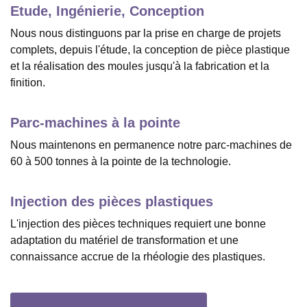
Etude, Ingénierie, Conception
Nous nous distinguons par la prise en charge de projets
complets, depuis l'étude, la conception de pièce plastique
et la réalisation des moules jusqu'à la fabrication et la
finition.
Parc-machines à la pointe
Notre process de fabrication:
L'injection plastique
Nous maintenons en permanence notre parc-machines de
60 à 500 tonnes à la pointe de la technologie.
Presses à injecter de 60 à 500 T pour des
pièces de quelques grammes à 2.500 g.
Injection des pièces plastiques
L'injection des pièces techniques requiert une bonne
adaptation du matériel de transformation et une
connaissance accrue de la rhéologie des plastiques.