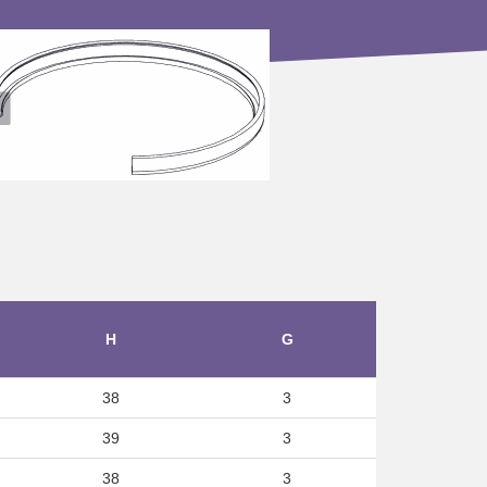
H
G
38
3
39
3
38
3